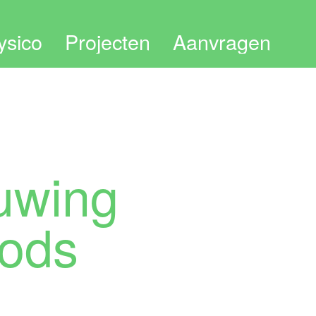
ysico
Projecten
Aanvragen
delen & bestedingen
Werkwijze
tuur
Informatie desk
rne links
Subsidie aanvraag
uwing
I
Privacy statement
orie
oods
tact