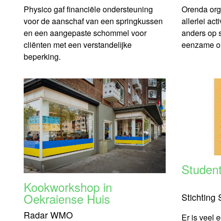
Physico gaf financiële ondersteuning
Orenda org
voor de aanschaf van een springkussen
allerlei act
en een aangepaste schommel voor
anders op 
cliënten met een verstandelijke
eenzame o
beperking.
Studen
Kookworkshop in
Oekraiense Huis
Stichting
Radar WMO
Er is veel