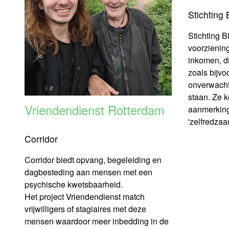
Stichting
Stichting B
voorzienin
inkomen, d
zoals bijvo
onverwacht 
staan. Ze k
Vriendendienst Rotterdam
aanmerking 
'zelfredzaam
Corridor
Corridor biedt opvang, begeleiding en
dagbesteding aan mensen met een
psychische kwetsbaarheid.
Het project Vriendendienst match
vrijwilligers of stagiaires met deze
mensen waardoor meer inbedding in de