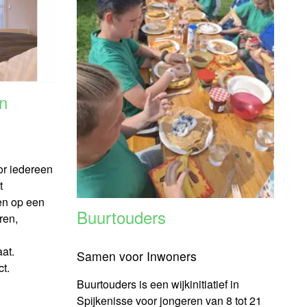
n
or iedereen
t
len op een
Buurtouders
ren,
l
at.
Samen voor Inwoners
ct.
Buurtouders is een wijkinitiatief in
Spijkenisse voor jongeren van 8 tot 21