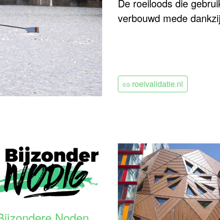
De roeiloods die gebrui
verbouwd mede dankzij 
roeivalidatie.nl
Bijzondere Noden