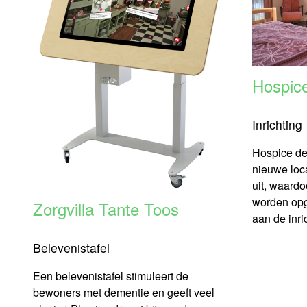
Hospice
Inrichting
Hospice de 
nieuwe loca
uit, waard
worden opg
Zorgvilla Tante Toos
aan de inri
Belevenistafel
Een belevenistafel stimuleert de
bewoners met dementie en geeft veel