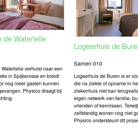
 de Waterlelie
Logeerhuis de Bure
Samen 010
Waterlelie verhuist naar een
tie in Spijkenisse en breidt
Logeerhuis de Buren is er vo
oor nog meer gasten kunnen
die na ziekte of opname in he
evangen. Physico draagt bij
ziekenhuis niet kan terugval
chting.
eigen netwerk van familie, bu
vrienden of kennissen. Terwij
zelfstandig wonen nog niet ga
Physico ondersteunt dit proje