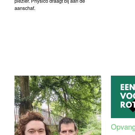
plezier. Physico draagt bij aan de
aanschaf.
Opvang