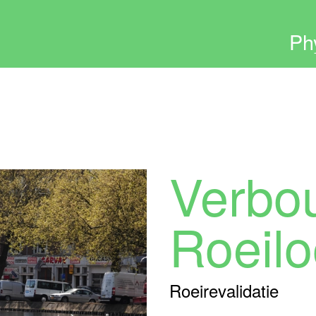
Ph
Mid
Bes
Exte
Verbo
ANB
Hist
Roeil
Con
Roeirevalidatie