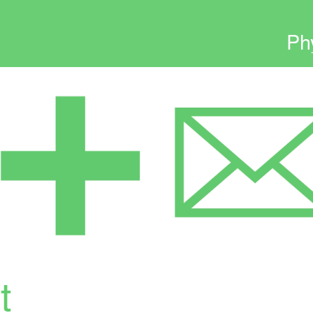
Ph
Mid
Bes
Exte
ANB
Hist
Con
t