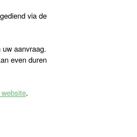
gediend via de
n uw aanvraag.
 kan even duren
 website
.