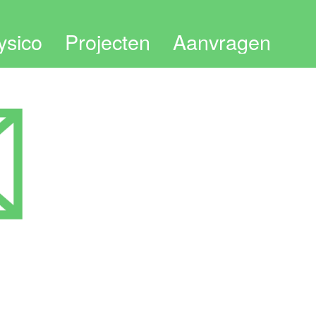
ysico
Projecten
Aanvragen
delen & bestedingen
Werkwijze
tuur
Informatie desk
rne links
Subsidie aanvraag
I
Privacy statement
orie
tact